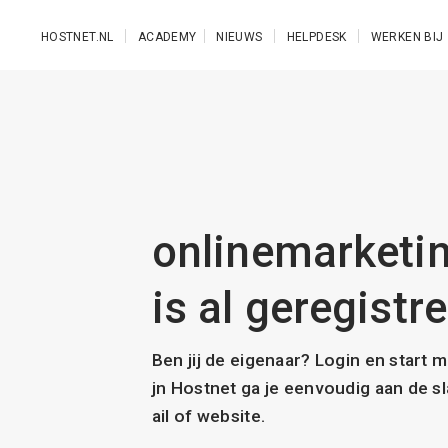
Ga naar de hoofdinhoud
HOSTNET.NL
ACADEMY
NIEUWS
HELPDESK
WERKEN BIJ
onlinemarketi
is al geregistr
Ben jij de eigenaar? Login en start 
jn Hostnet ga je eenvoudig aan de 
ail of website.